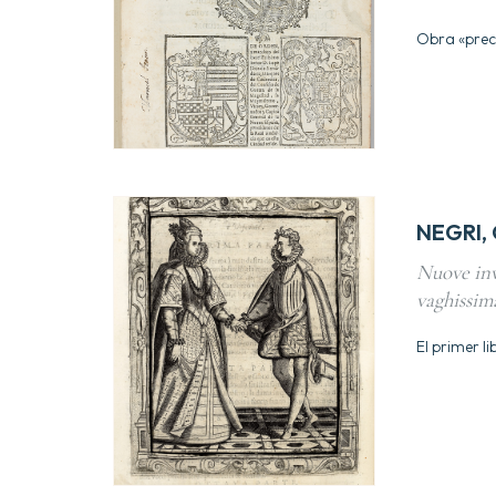
Obra «preci
NEGRI,
Nuove inv
vaghissim
El primer l