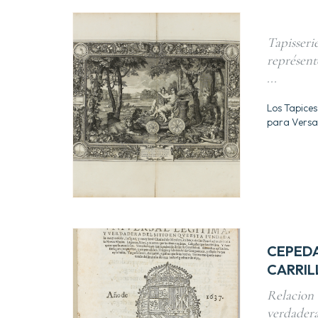
Tapisserie
représente
...
Los Tapices
para Versal
CEPEDA
CARRILL
Relacion 
verdadera 