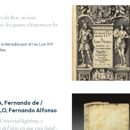
s du Roi, où sont
z les quatre éléments et les
 ordenados por el rey Luis XIV
les
, Fernando de /
O, Fernando Alfonso
Universal legitima, y
del sitio en que esta fund...