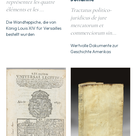
représentez les quatre
éléments et les ...
Tractatus politico-
juridicus de jure
Die Wandteppiche, die von
mercatorum et
König Louis XIV für Versailles
commerciorum sin...
bestellt wurden
Wertvolle Dokumente zur
Geschichte Amerikas