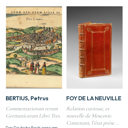
BERTIUS, Petrus
FOY DE LA NEUVILLE
Commentariorum rerum
Relation curieuse, et
Germanicarum Libri Tres.
nouvelle de Moscovie.
Contenant, l’état prése...
Das Deutsche Reich ganz am