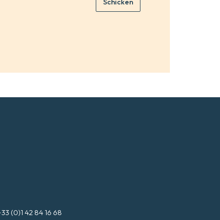
Schicken
l
*
+33 (0)1 42 84 16 68