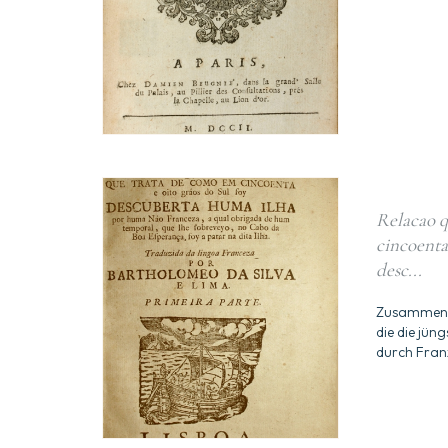
Relacao q
cincoenta 
desc...
Zusammenku
die die jün
durch Fran