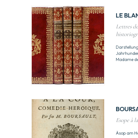
LE BLA
Lettres d
historiog
Darstellung 
Jahrhunder
Madame d
BOURS
Esope à l
Äsop am Ho