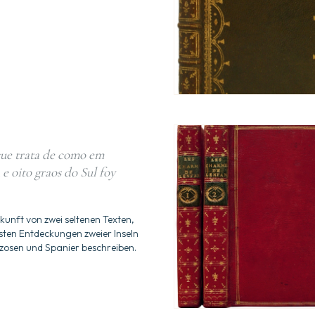
ue trata de como em
e oito graos do Sul foy
nft von zwei seltenen Texten,
gsten Entdeckungen zweier Inseln
zosen und Spanier beschreiben.