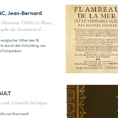
NC, Jean-Bernard
e Monsieur l’Abbé Le Blanc,
raphe des bastimens d...
englischer Sitten des 18.
ts durch den Schützling von
e Pompadour
AULT
a cour, Comédie héroïque.
fe von Boursault